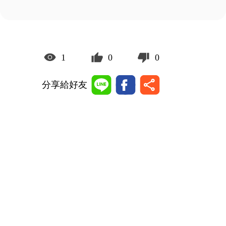
1
0
0
分享給好友