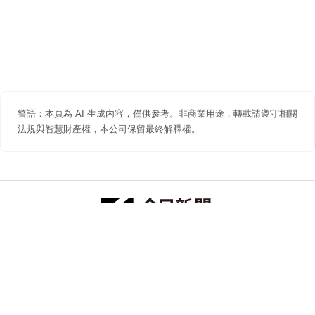
警語：本頁為 AI 生成內容，僅供參考。非商業用途，轉載請遵守相關
法規與智慧財產權，本公司保留最終解釋權。
防詐聲明
著作權聲明
免責聲明
關於我們
隱私權聲明
合作提案
追蹤 NOWNEWS 今日新聞