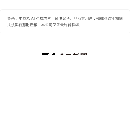
警語：本頁為 AI 生成內容，僅供參考。非商業用途，轉載請遵守相關
法規與智慧財產權，本公司保留最終解釋權。
防詐聲明
著作權聲明
免責聲明
關於我們
隱私權聲明
合作提案
追蹤 NOWNEWS 今日新聞