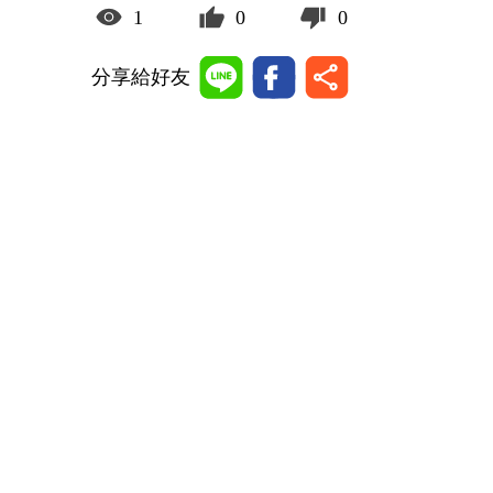
1
0
0
分享給好友