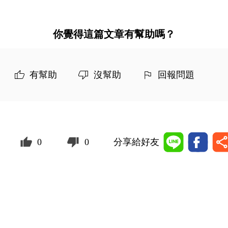
你覺得這篇文章有幫助嗎？
有幫助
沒幫助
回報問題
0
0
分享給好友