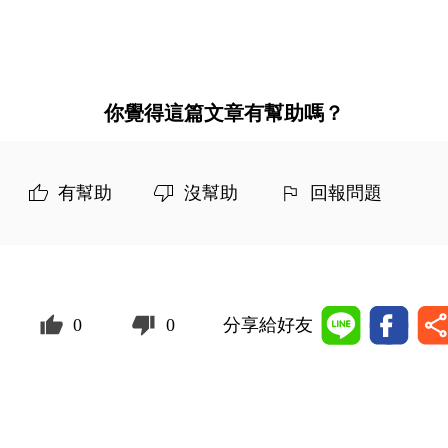
你覺得這篇文章有幫助嗎？
有幫助
沒幫助
回報問題
0
0
分享給好友