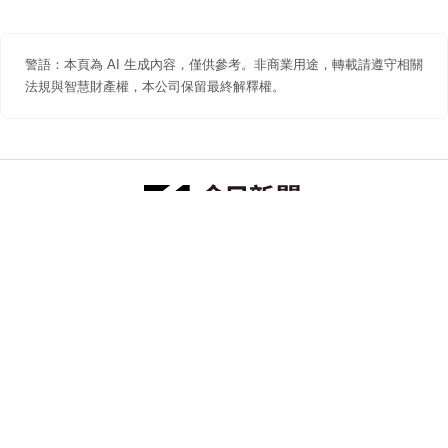
警語：本頁為 AI 生成內容，僅供參考。非商業用途，轉載請遵守相關
法規與智慧財產權，本公司保留最終解釋權。
防詐聲明
著作權聲明
免責聲明
關於我們
隱私權聲明
合作提案
追蹤 NOWNEWS 今日新聞