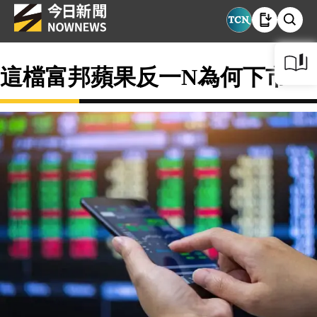
這檔富邦蘋果反一N為何下市？