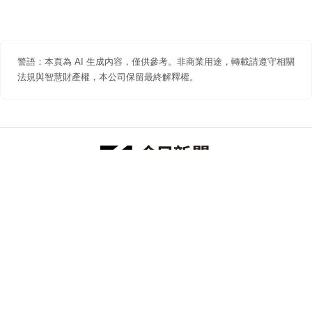
警語：本頁為 AI 生成內容，僅供參考。非商業用途，轉載請遵守相關
法規與智慧財產權，本公司保留最終解釋權。
防詐聲明
著作權聲明
免責聲明
關於我們
隱私權聲明
合作提案
追蹤 NOWNEWS 今日新聞