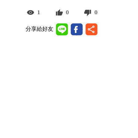
1
0
0
分享給好友