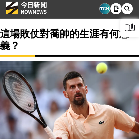
這場敗仗對喬帥的生涯有何意
義？