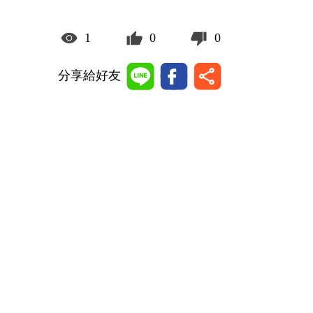
1
0
0
分享給好友