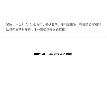
警語：本頁為 AI 生成內容，僅供參考。非商業用途，轉載請遵守相關
法規與智慧財產權，本公司保留最終解釋權。
防詐聲明
著作權聲明
免責聲明
關於我們
隱私權聲明
合作提案
追蹤 NOWNEWS 今日新聞