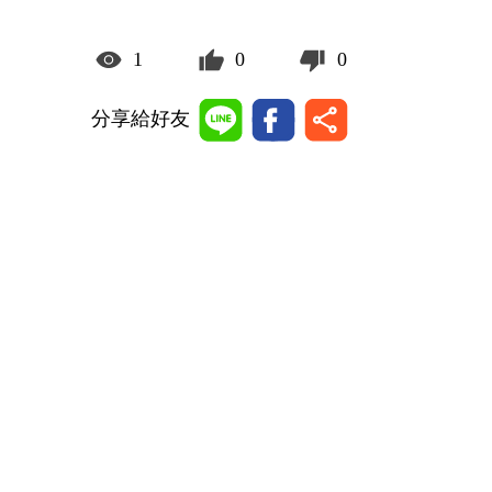
1
0
0
分享給好友