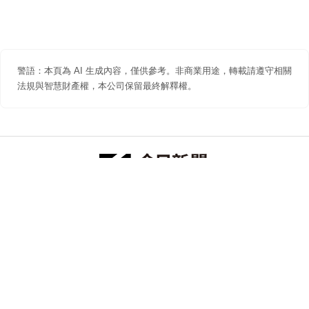
警語：本頁為 AI 生成內容，僅供參考。非商業用途，轉載請遵守相關
法規與智慧財產權，本公司保留最終解釋權。
防詐聲明
著作權聲明
免責聲明
關於我們
隱私權聲明
合作提案
追蹤 NOWNEWS 今日新聞