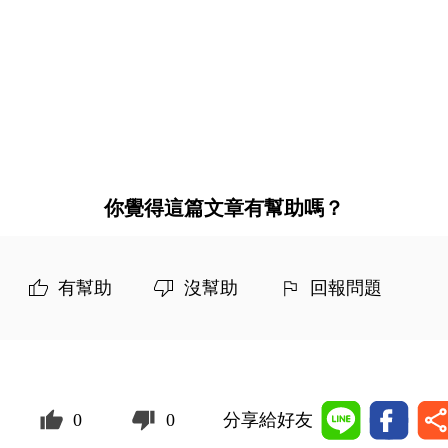
你覺得這篇文章有幫助嗎？
有幫助
沒幫助
回報問題
0
0
分享給好友