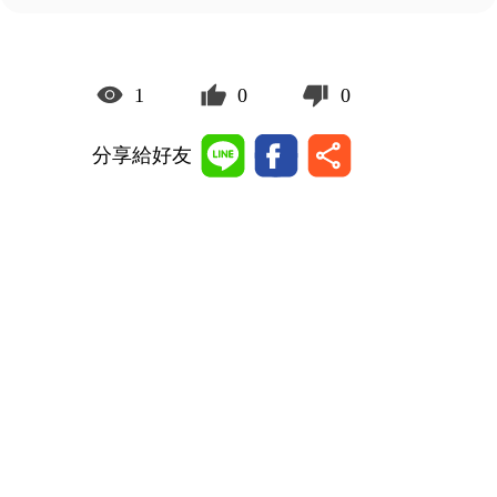
1
0
0
分享給好友