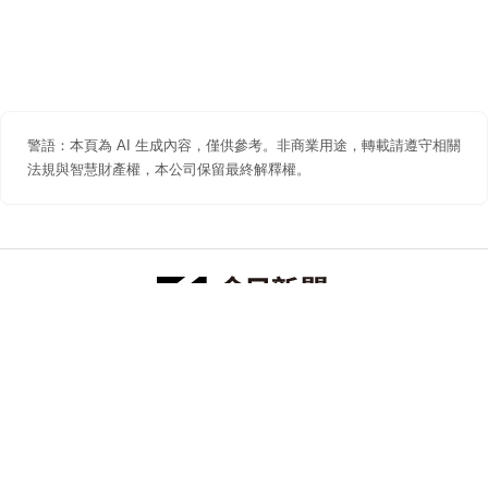
警語：本頁為 AI 生成內容，僅供參考。非商業用途，轉載請遵守相關
法規與智慧財產權，本公司保留最終解釋權。
防詐聲明
著作權聲明
免責聲明
關於我們
隱私權聲明
合作提案
追蹤 NOWNEWS 今日新聞