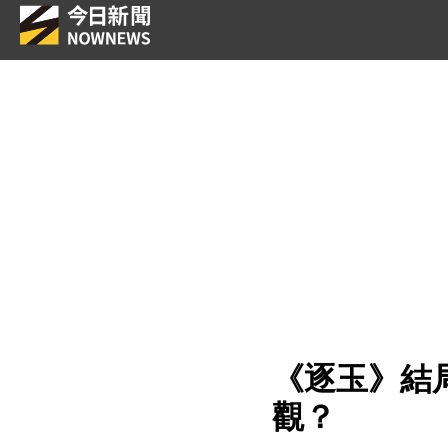
《逐玉》結
觀？