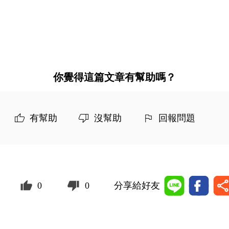
你覺得這篇文章有幫助嗎？
有幫助
沒幫助
回報問題
0
0
分享給好友