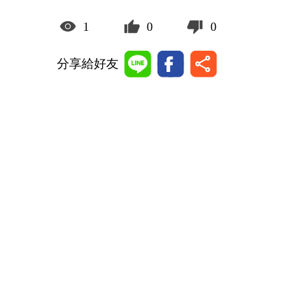
1
0
0
分享給好友