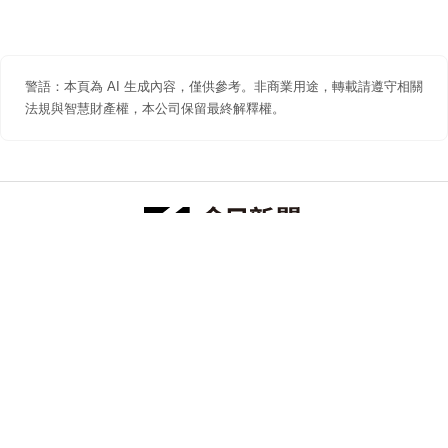
警語：本頁為 AI 生成內容，僅供參考。非商業用途，轉載請遵守相關
法規與智慧財產權，本公司保留最終解釋權。
防詐聲明
著作權聲明
免責聲明
關於我們
隱私權聲明
合作提案
追蹤 NOWNEWS 今日新聞