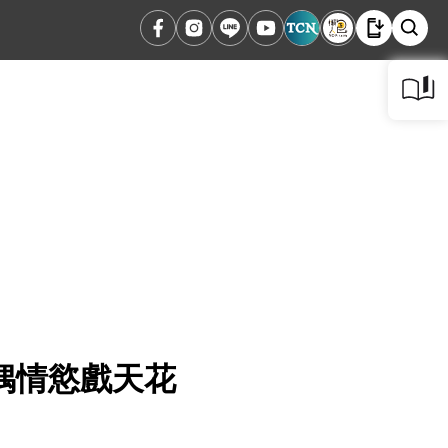
偶情慾戲天花