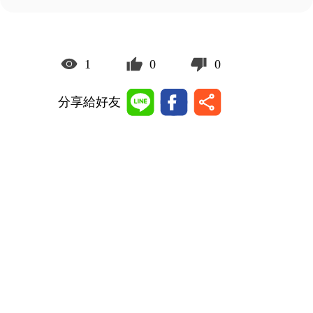
1
0
0
分享給好友