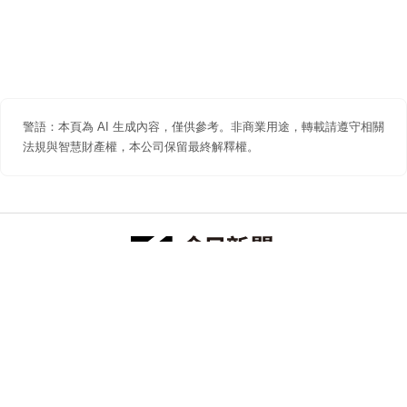
警語：本頁為 AI 生成內容，僅供參考。非商業用途，轉載請遵守相關
法規與智慧財產權，本公司保留最終解釋權。
防詐聲明
著作權聲明
免責聲明
關於我們
隱私權聲明
合作提案
追蹤 NOWNEWS 今日新聞