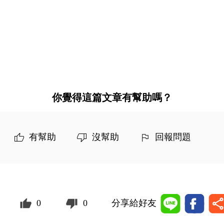
你覺得這篇文章有幫助嗎？
有幫助
沒幫助
回報問題
0
0
分享給好友