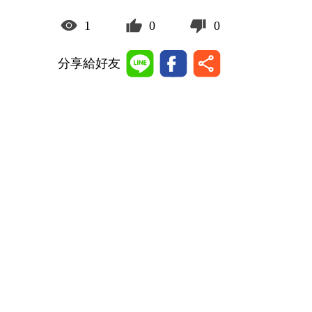
1
0
0
分享給好友