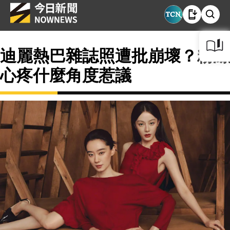
迪麗熱巴雜誌照遭批崩壞？粉絲
心疼什麼角度惹議