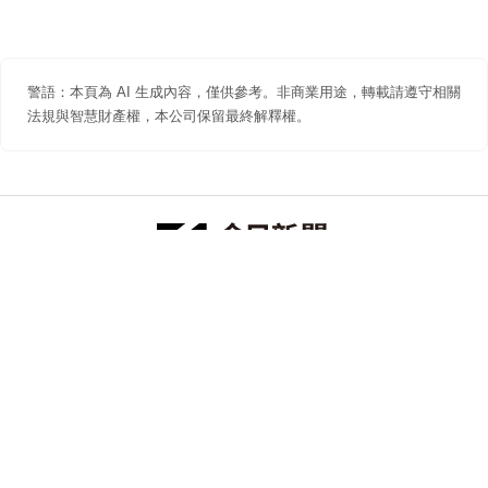
警語：本頁為 AI 生成內容，僅供參考。非商業用途，轉載請遵守相關
法規與智慧財產權，本公司保留最終解釋權。
防詐聲明
著作權聲明
免責聲明
關於我們
隱私權聲明
合作提案
追蹤 NOWNEWS 今日新聞