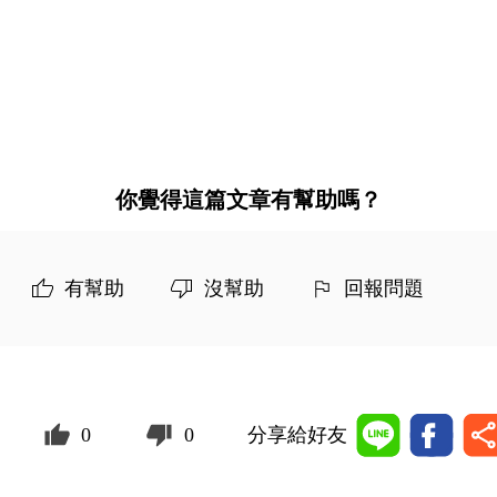
你覺得這篇文章有幫助嗎？
有幫助
沒幫助
回報問題
0
0
分享給好友