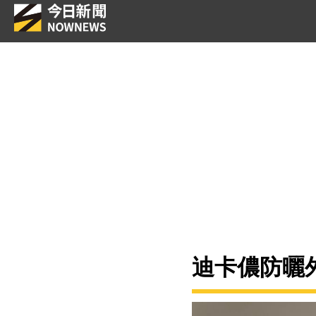
迪卡儂防曬