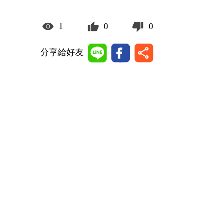
1
0
0
分享給好友