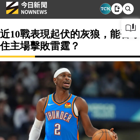
近10戰表現起伏的灰狼，能否守
住主場擊敗雷霆？