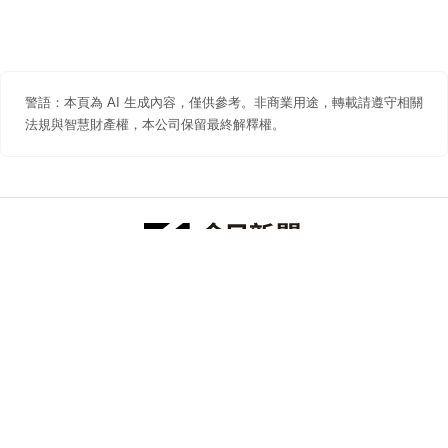
警語：本頁為 AI 生成內容，僅供參考。非商業用途，轉載請遵守相關
法規與智慧財產權，本公司保留最終解釋權。
防詐聲明
著作權聲明
免責聲明
關於我們
隱私權聲明
合作提案
追蹤 NOWNEWS 今日新聞