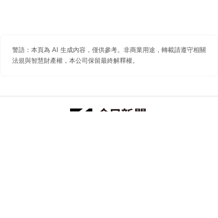
警語：本頁為 AI 生成內容，僅供參考。非商業用途，轉載請遵守相關
法規與智慧財產權，本公司保留最終解釋權。
防詐聲明
著作權聲明
免責聲明
關於我們
隱私權聲明
合作提案
追蹤 NOWNEWS 今日新聞