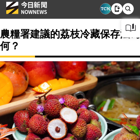
農糧署建議的荔枝冷藏保存法為
何？