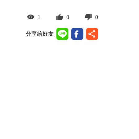
1
0
0
分享給好友