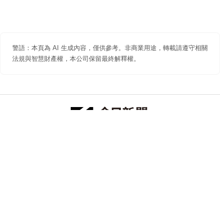
警語：本頁為 AI 生成內容，僅供參考。非商業用途，轉載請遵守相關
法規與智慧財產權，本公司保留最終解釋權。
防詐聲明
著作權聲明
免責聲明
關於我們
隱私權聲明
合作提案
追蹤 NOWNEWS 今日新聞