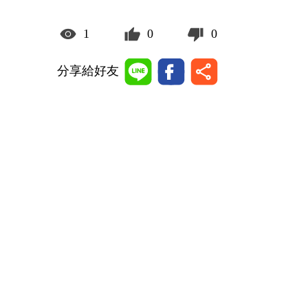
1
0
0
分享給好友