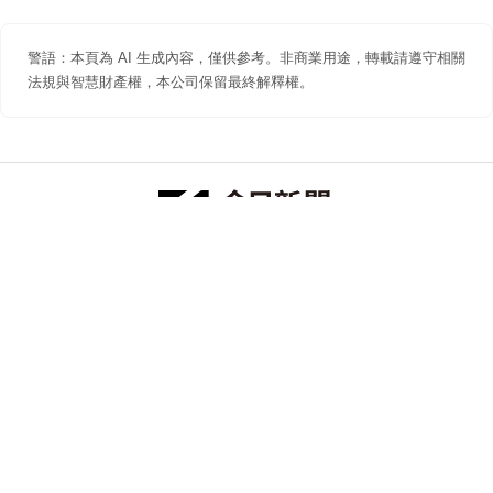
警語：本頁為 AI 生成內容，僅供參考。非商業用途，轉載請遵守相關
法規與智慧財產權，本公司保留最終解釋權。
防詐聲明
著作權聲明
免責聲明
關於我們
隱私權聲明
合作提案
追蹤 NOWNEWS 今日新聞