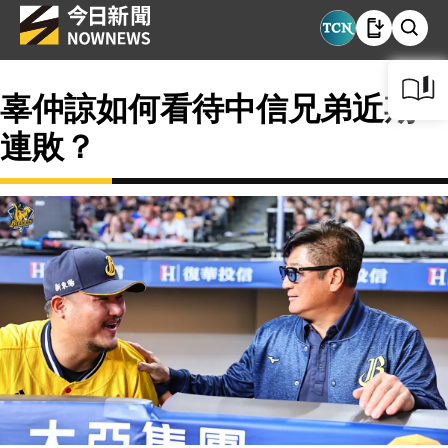
辜仲諒如何看待中信兄弟近期8
連敗？