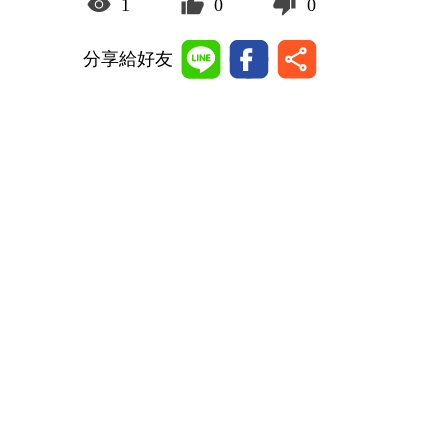
1
0
0
分享給好友