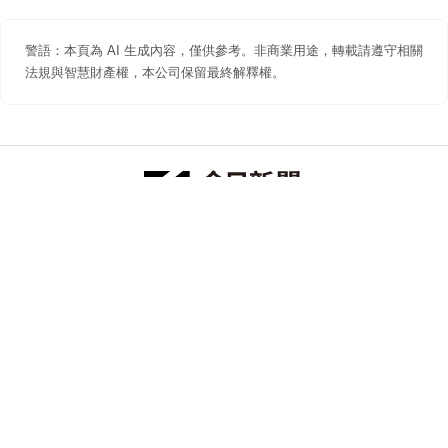
警語：本頁為 AI 生成內容，僅供參考。非商業用途，轉載請遵守相關
法規與智慧財產權，本公司保留最終解釋權。
防詐聲明
著作權聲明
免責聲明
關於我們
隱私權聲明
合作提案
追蹤 NOWNEWS 今日新聞