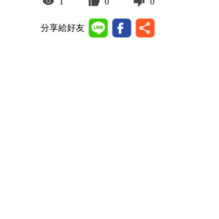
1
0
0
分享給好友