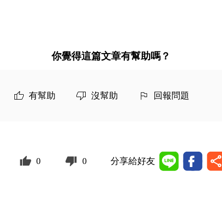
你覺得這篇文章有幫助嗎？
有幫助
沒幫助
回報問題
0
0
分享給好友