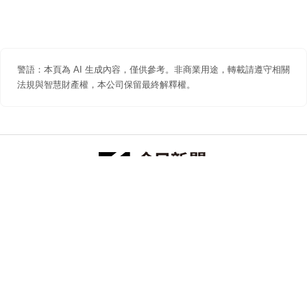
警語：本頁為 AI 生成內容，僅供參考。非商業用途，轉載請遵守相關
法規與智慧財產權，本公司保留最終解釋權。
防詐聲明
著作權聲明
免責聲明
關於我們
隱私權聲明
合作提案
追蹤 NOWNEWS 今日新聞