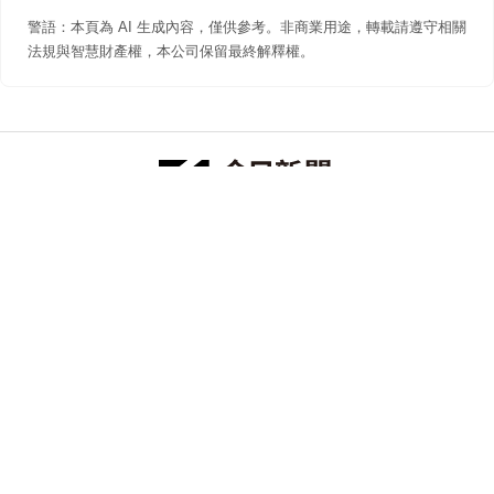
警語：本頁為 AI 生成內容，僅供參考。非商業用途，轉載請遵守相關
法規與智慧財產權，本公司保留最終解釋權。
防詐聲明
著作權聲明
免責聲明
關於我們
隱私權聲明
合作提案
追蹤 NOWNEWS 今日新聞
© 今日傳媒(股)公司版權所有，非經授權，不許轉載本網站內容 ©