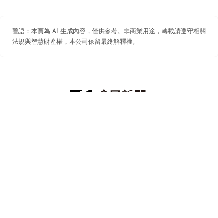
警語：本頁為 AI 生成內容，僅供參考。非商業用途，轉載請遵守相關
法規與智慧財產權，本公司保留最終解釋權。
防詐聲明
著作權聲明
免責聲明
關於我們
隱私權聲明
合作提案
追蹤 NOWNEWS 今日新聞