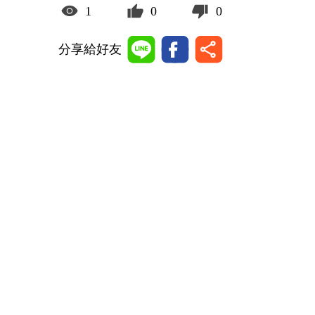
1
0
0
分享給好友