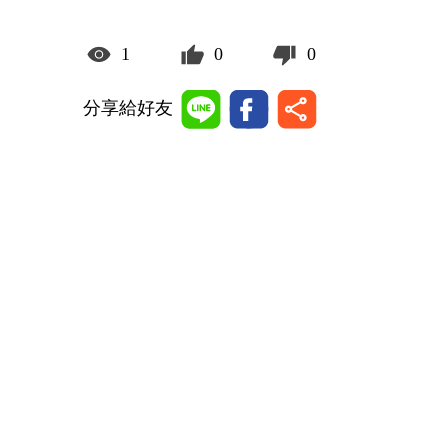
1
0
0
分享給好友