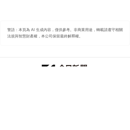
警語：本頁為 AI 生成內容，僅供參考。非商業用途，轉載請遵守相關
法規與智慧財產權，本公司保留最終解釋權。
防詐聲明
著作權聲明
免責聲明
關於我們
隱私權聲明
合作提案
追蹤 NOWNEWS 今日新聞