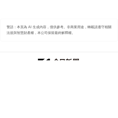
警語：本頁為 AI 生成內容，僅供參考。非商業用途，轉載請遵守相關
法規與智慧財產權，本公司保留最終解釋權。
防詐聲明
著作權聲明
免責聲明
關於我們
隱私權聲明
合作提案
追蹤 NOWNEWS 今日新聞