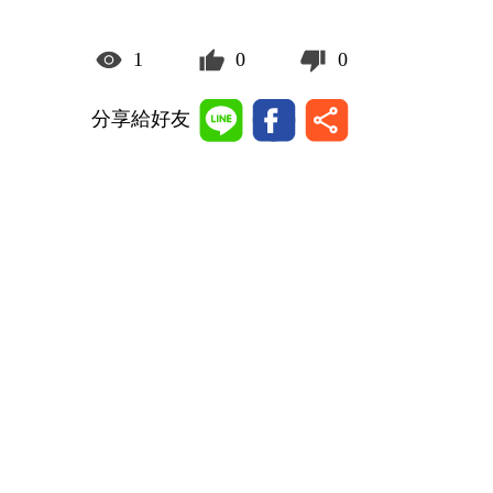
1
0
0
分享給好友