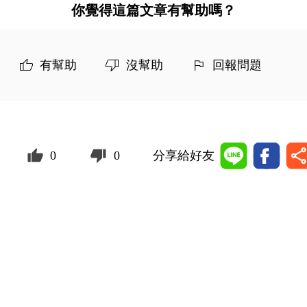
你覺得這篇文章有幫助嗎？
有幫助
沒幫助
回報問題
0
0
分享給好友