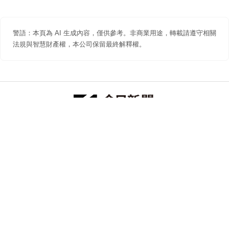
警語：本頁為 AI 生成內容，僅供參考。非商業用途，轉載請遵守相關
法規與智慧財產權，本公司保留最終解釋權。
防詐聲明
著作權聲明
免責聲明
關於我們
隱私權聲明
合作提案
追蹤 NOWNEWS 今日新聞