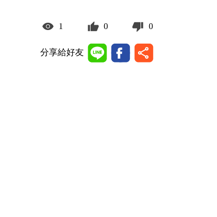
1
0
0
分享給好友