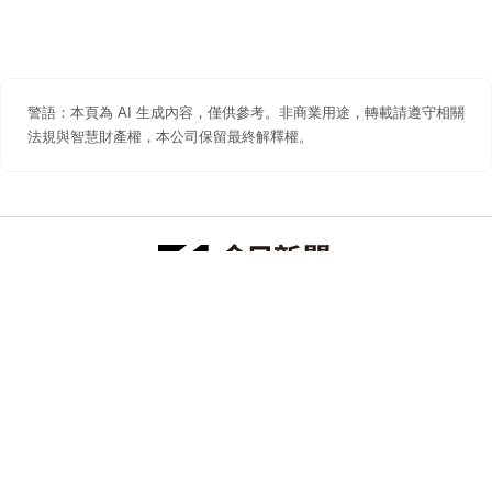
警語：本頁為 AI 生成內容，僅供參考。非商業用途，轉載請遵守相關
法規與智慧財產權，本公司保留最終解釋權。
防詐聲明
著作權聲明
免責聲明
關於我們
隱私權聲明
合作提案
追蹤 NOWNEWS 今日新聞