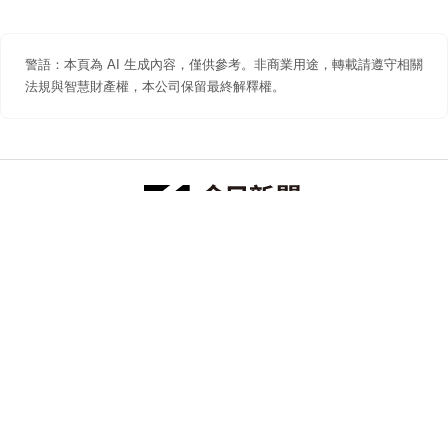
警語：本頁為 AI 生成內容，僅供參考。非商業用途，轉載請遵守相關
法規與智慧財產權，本公司保留最終解釋權。
防詐聲明
著作權聲明
免責聲明
關於我們
隱私權聲明
合作提案
追蹤 NOWNEWS 今日新聞