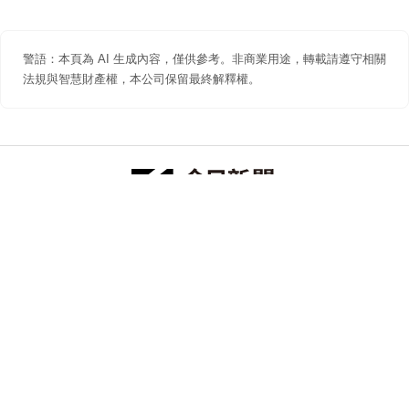
警語：本頁為 AI 生成內容，僅供參考。非商業用途，轉載請遵守相關
法規與智慧財產權，本公司保留最終解釋權。
防詐聲明
著作權聲明
免責聲明
關於我們
隱私權聲明
合作提案
追蹤 NOWNEWS 今日新聞