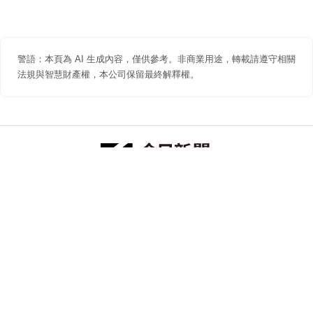
警語：本頁為 AI 生成內容，僅供參考。非商業用途，轉載請遵守相關
法規與智慧財產權，本公司保留最終解釋權。
防詐聲明
著作權聲明
免責聲明
關於我們
隱私權聲明
合作提案
追蹤 NOWNEWS 今日新聞