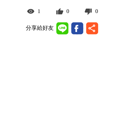
1
0
0
分享給好友