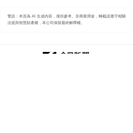
警語：本頁為 AI 生成內容，僅供參考。非商業用途，轉載請遵守相關
法規與智慧財產權，本公司保留最終解釋權。
防詐聲明
著作權聲明
免責聲明
關於我們
隱私權聲明
合作提案
追蹤 NOWNEWS 今日新聞