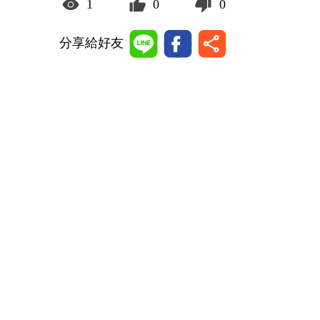
1
0
0
分享給好友