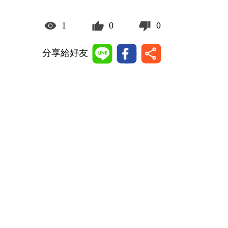
1
0
0
分享給好友