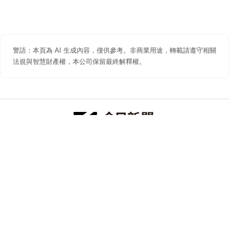
警語：本頁為 AI 生成內容，僅供參考。非商業用途，轉載請遵守相關
法規與智慧財產權，本公司保留最終解釋權。
防詐聲明
著作權聲明
免責聲明
關於我們
隱私權聲明
合作提案
追蹤 NOWNEWS 今日新聞