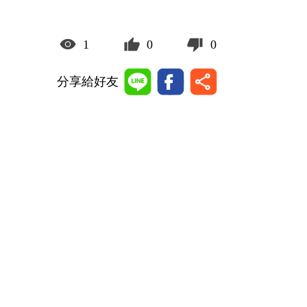
1
0
0
分享給好友