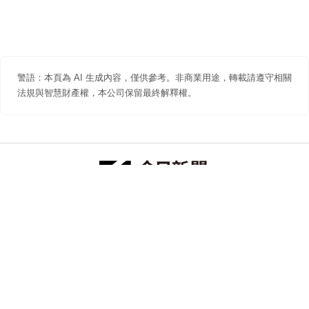
警語：本頁為 AI 生成內容，僅供參考。非商業用途，轉載請遵守相關
法規與智慧財產權，本公司保留最終解釋權。
防詐聲明
著作權聲明
免責聲明
關於我們
隱私權聲明
合作提案
追蹤 NOWNEWS 今日新聞