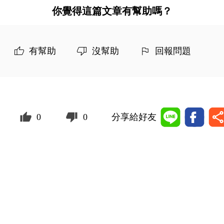
你覺得這篇文章有幫助嗎？
有幫助
沒幫助
回報問題
0
0
分享給好友