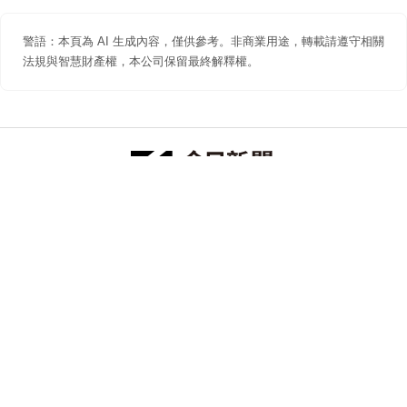
警語：本頁為 AI 生成內容，僅供參考。非商業用途，轉載請遵守相關
法規與智慧財產權，本公司保留最終解釋權。
防詐聲明
著作權聲明
免責聲明
關於我們
隱私權聲明
合作提案
追蹤 NOWNEWS 今日新聞