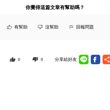
你覺得這篇文章有幫助嗎？
有幫助
沒幫助
回報問題
0
0
分享給好友