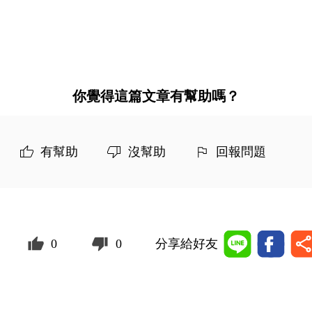
你覺得這篇文章有幫助嗎？
有幫助
沒幫助
回報問題
0
0
分享給好友