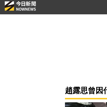
趙露思曾因