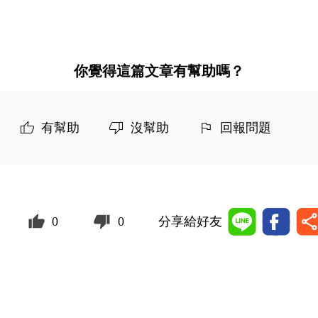
你覺得這篇文章有幫助嗎？
有幫助
沒幫助
回報問題
0
0
分享給好友