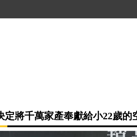
決定將千萬家產奉獻給小22歲的