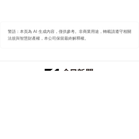
警語：本頁為 AI 生成內容，僅供參考。非商業用途，轉載請遵守相關
法規與智慧財產權，本公司保留最終解釋權。
防詐聲明
著作權聲明
免責聲明
關於我們
隱私權聲明
合作提案
追蹤 NOWNEWS 今日新聞