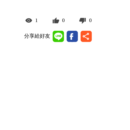
1
0
0
分享給好友