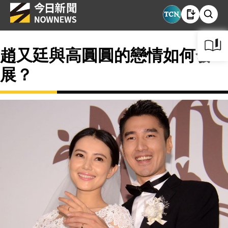
趙又廷與高圓圓的戀情如何發
展？