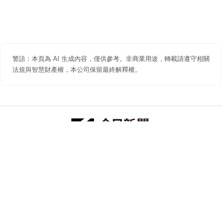
警語：本頁為 AI 生成內容，僅供參考。非商業用途，轉載請遵守相關
法規與智慧財產權，本公司保留最終解釋權。
防詐聲明
著作權聲明
免責聲明
關於我們
隱私權聲明
合作提案
追蹤 NOWNEWS 今日新聞