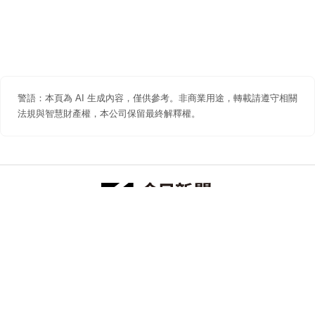
警語：本頁為 AI 生成內容，僅供參考。非商業用途，轉載請遵守相關
法規與智慧財產權，本公司保留最終解釋權。
防詐聲明
著作權聲明
免責聲明
關於我們
隱私權聲明
合作提案
追蹤 NOWNEWS 今日新聞