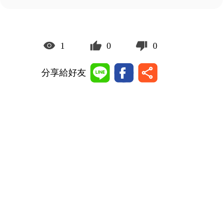
1
0
0
分享給好友