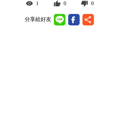
1
0
0
分享給好友