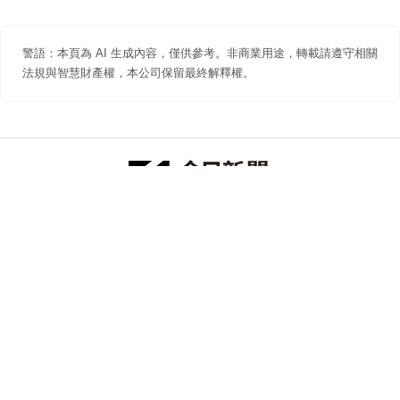
警語：本頁為 AI 生成內容，僅供參考。非商業用途，轉載請遵守相關
法規與智慧財產權，本公司保留最終解釋權。
防詐聲明
著作權聲明
免責聲明
關於我們
隱私權聲明
合作提案
追蹤 NOWNEWS 今日新聞