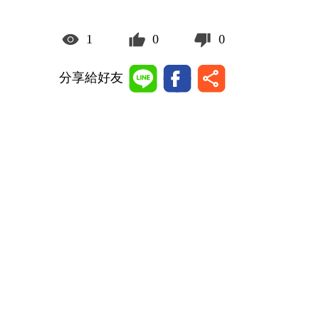
1
0
0
分享給好友