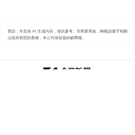
警語：本頁為 AI 生成內容，僅供參考。非商業用途，轉載請遵守相關
法規與智慧財產權，本公司保留最終解釋權。
防詐聲明
著作權聲明
免責聲明
關於我們
隱私權聲明
合作提案
追蹤 NOWNEWS 今日新聞