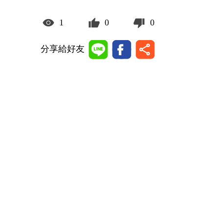
1
0
0
分享給好友