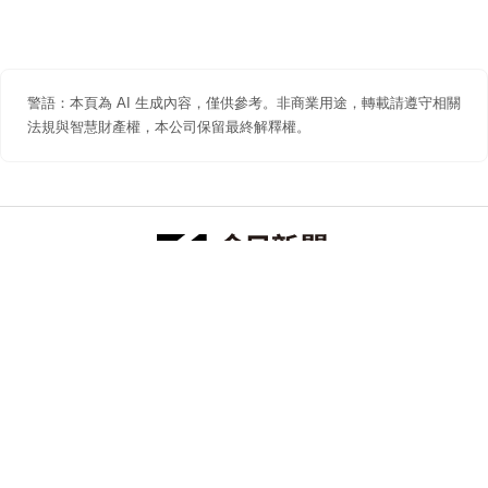
警語：本頁為 AI 生成內容，僅供參考。非商業用途，轉載請遵守相關
法規與智慧財產權，本公司保留最終解釋權。
防詐聲明
著作權聲明
免責聲明
關於我們
隱私權聲明
合作提案
追蹤 NOWNEWS 今日新聞