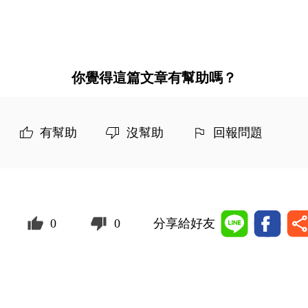
你覺得這篇文章有幫助嗎？
有幫助
沒幫助
回報問題
0
0
分享給好友