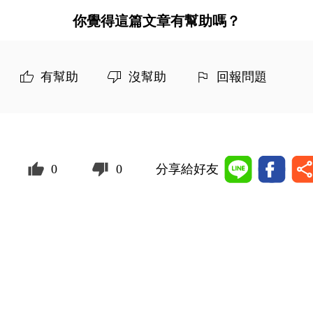
你覺得這篇文章有幫助嗎？
有幫助
沒幫助
回報問題
0
0
分享給好友